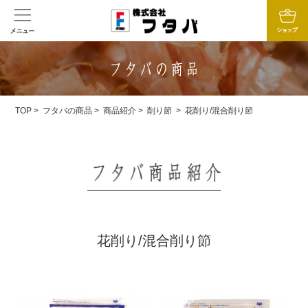
TOP
>
フタバの商品
>
商品紹介
>
削り節
>
花削り/混合削り節
花削り/混合削り節