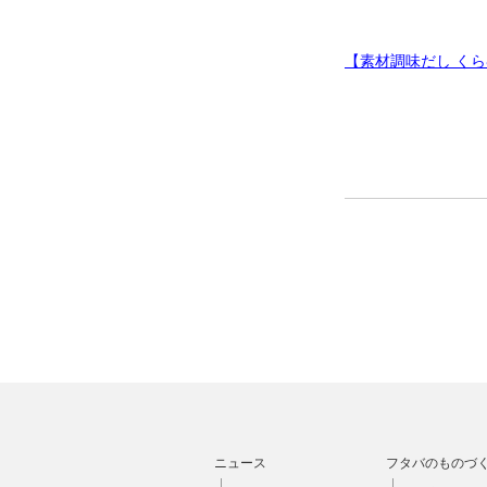
【素材調味だし く
ニュース
フタバのものづ