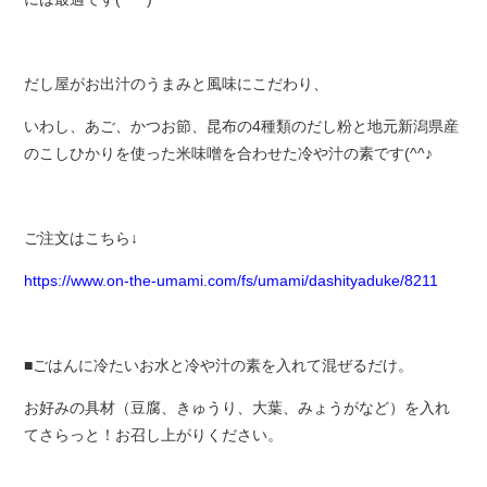
だし屋がお出汁のうまみと風味にこだわり、
いわし、あご、かつお節、昆布の4種類のだし粉と地元新潟県産
のこしひかりを使った米味噌を合わせた冷や汁の素です(^^♪
ご注文はこちら↓
https://www.on-the-umami.com/fs/umami/dashityaduke/8211
■ごはんに冷たいお水と冷や汁の素を入れて混ぜるだけ。
お好みの具材（豆腐、きゅうり、大葉、みょうがなど）を入れ
てさらっと！お召し上がりください。